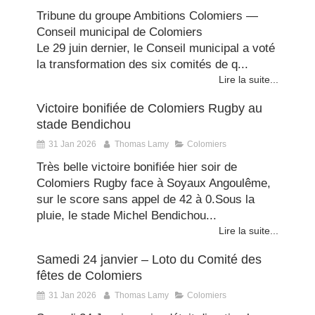
Tribune du groupe Ambitions Colomiers —
Conseil municipal de Colomiers
Le 29 juin dernier, le Conseil municipal a voté
la transformation des six comités de q...
Lire la suite...
Victoire bonifiée de Colomiers Rugby au
stade Bendichou
31 Jan 2026
Thomas Lamy
Colomiers
Très belle victoire bonifiée hier soir de
Colomiers Rugby face à Soyaux Angoulême,
sur le score sans appel de 42 à 0.Sous la
pluie, le stade Michel Bendichou...
Lire la suite...
Samedi 24 janvier – Loto du Comité des
fêtes de Colomiers
31 Jan 2026
Thomas Lamy
Colomiers