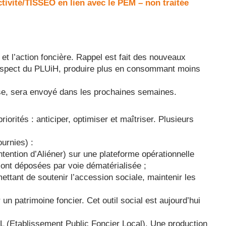
tivité/TISSÉO en lien avec le PEM – non traitée
 et l’action foncière. Rappel est fait des nouveaux
t respect du PLUiH, produire plus en consommant moins
se, sera envoyé dans les prochaines semaines.
priorités : anticiper, optimiser et maîtriser. Plusieurs
ournies) :
ntention d’Aliéner) sur une plateforme opérationnelle
ont déposées par voie dématérialisée ;
ttant de soutenir l’accession sociale, maintenir les
un patrimoine foncier. Cet outil social est aujourd’hui
FL (Etablissement Public Foncier Local). Une production