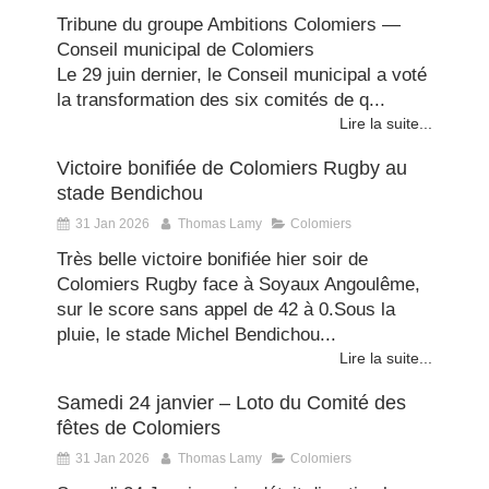
Tribune du groupe Ambitions Colomiers —
Conseil municipal de Colomiers
Le 29 juin dernier, le Conseil municipal a voté
la transformation des six comités de q...
Lire la suite...
Victoire bonifiée de Colomiers Rugby au
stade Bendichou
31 Jan 2026
Thomas Lamy
Colomiers
Très belle victoire bonifiée hier soir de
Colomiers Rugby face à Soyaux Angoulême,
sur le score sans appel de 42 à 0.Sous la
pluie, le stade Michel Bendichou...
Lire la suite...
Samedi 24 janvier – Loto du Comité des
fêtes de Colomiers
31 Jan 2026
Thomas Lamy
Colomiers