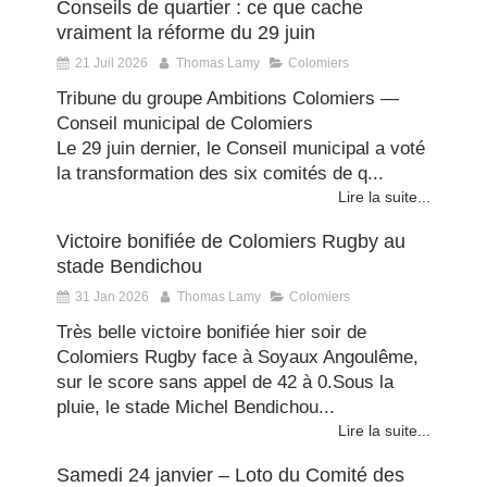
Conseils de quartier : ce que cache
vraiment la réforme du 29 juin
21 Juil 2026
Thomas Lamy
Colomiers
Tribune du groupe Ambitions Colomiers —
Conseil municipal de Colomiers
Le 29 juin dernier, le Conseil municipal a voté
la transformation des six comités de q...
Lire la suite...
Victoire bonifiée de Colomiers Rugby au
stade Bendichou
31 Jan 2026
Thomas Lamy
Colomiers
Très belle victoire bonifiée hier soir de
Colomiers Rugby face à Soyaux Angoulême,
sur le score sans appel de 42 à 0.Sous la
pluie, le stade Michel Bendichou...
Lire la suite...
Samedi 24 janvier – Loto du Comité des