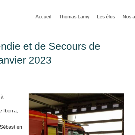
Accueil
Thomas Lamy
Les élus
Nos a
endie et de Secours de
anvier 2023
 à
 Iborra,
 Sébastien