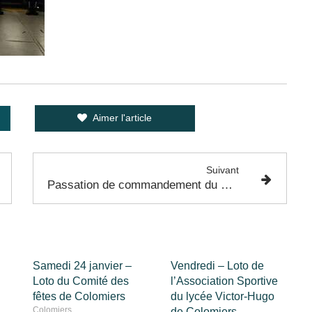
Aimer l'article
Suivant
Passation de commandement du centre d'incendie et de secours de Colomiers - Samedi 21 Janvier 2023
Samedi 24 janvier –
Vendredi – Loto de
Loto du Comité des
l’Association Sportive
fêtes de Colomiers
du lycée Victor-Hugo
Colomiers
de Colomiers