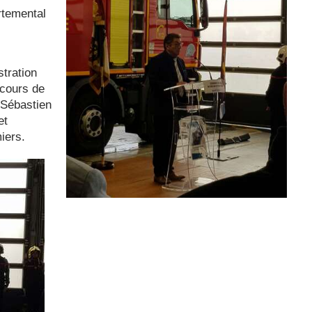
rtemental
tration
scours de
 Sébastien
et
iers.