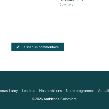
Colomiers
Laisser un commentaire
omas Lamy
Les élus
Nos ambitions
Notre programme
Actuali
©2026 Ambitions Colomiers