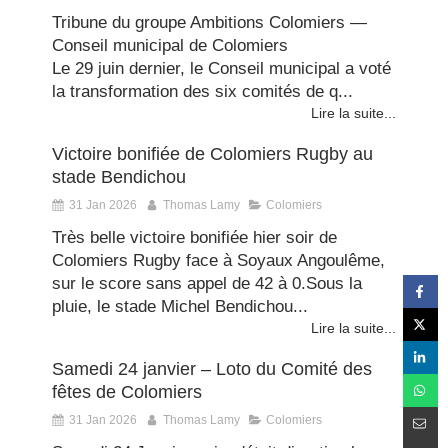
Tribune du groupe Ambitions Colomiers —
Conseil municipal de Colomiers
Le 29 juin dernier, le Conseil municipal a voté
la transformation des six comités de q...
Lire la suite...
Victoire bonifiée de Colomiers Rugby au
stade Bendichou
31 Jan 2026
Thomas Lamy
Colomiers
Très belle victoire bonifiée hier soir de
Colomiers Rugby face à Soyaux Angoulême,
sur le score sans appel de 42 à 0.Sous la
pluie, le stade Michel Bendichou...
Lire la suite...
Samedi 24 janvier – Loto du Comité des
fêtes de Colomiers
31 Jan 2026
Thomas Lamy
Colomiers